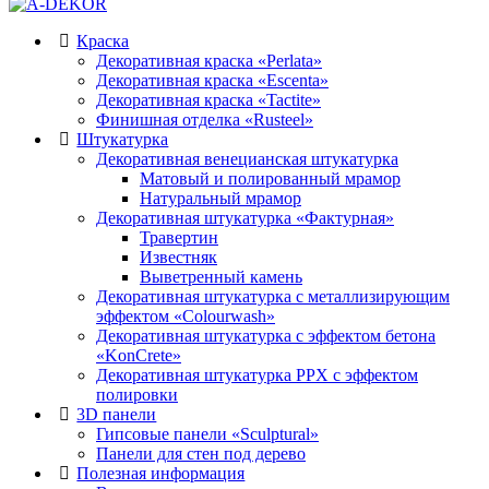
Краска
Декоративная краска «Perlata»
Декоративная краска «Escenta»
Декоративная краска «Tactite»
Финишная отделка «Rusteel»
Штукатурка
Декоративная венецианская штукатурка
Матовый и полированный мрамор
Натуральный мрамор
Декоративная штукатурка «Фактурная»
Травертин
Известняк
Выветренный камень
Декоративная штукатурка с металлизирующим
эффектом «Colourwash»
Декоративная штукатурка с эффектом бетона
«KonCrete»
Декоративная штукатурка PPX с эффектом
полировки
3D панели
Гипсовые панели «Sculptural»
Панели для стен под дерево
Полезная информация