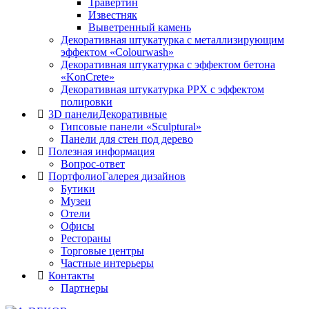
Травертин
Известняк
Выветренный камень
Декоративная штукатурка с металлизирующим
эффектом «Colourwash»
Декоративная штукатурка с эффектом бетона
«KonCrete»
Декоративная штукатурка PPX с эффектом
полировки
3D панели
Декоративные
Гипсовые панели «Sculptural»
Панели для стен под дерево
Полезная информация
Вопрос-ответ
Портфолио
Галерея дизайнов
Бутики
Музеи
Отели
Офисы
Рестораны
Торговые центры
Частные интерьеры
Контакты
Партнеры