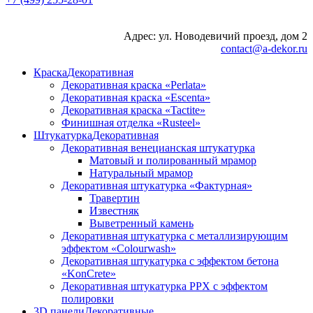
Адрес: ул. Новодевичий проезд, дом 2
contact@a-dekor.ru
Краска
Декоративная
Декоративная краска «Perlata»
Декоративная краска «Escenta»
Декоративная краска «Tactite»
Финишная отделка «Rusteel»
Штукатурка
Декоративная
Декоративная венецианская штукатурка
Матовый и полированный мрамор
Натуральный мрамор
Декоративная штукатурка «Фактурная»
Травертин
Известняк
Выветренный камень
Декоративная штукатурка с металлизирующим
эффектом «Colourwash»
Декоративная штукатурка с эффектом бетона
«KonCrete»
Декоративная штукатурка PPX с эффектом
полировки
3D панели
Декоративные