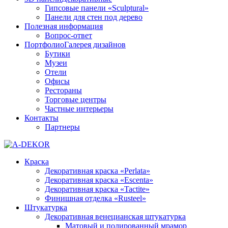
Гипсовые панели «Sculptural»
Панели для стен под дерево
Полезная информация
Вопрос-ответ
Портфолио
Галерея дизайнов
Бутики
Музеи
Отели
Офисы
Рестораны
Торговые центры
Частные интерьеры
Контакты
Партнеры
Краска
Декоративная краска «Perlata»
Декоративная краска «Escenta»
Декоративная краска «Tactite»
Финишная отделка «Rusteel»
Штукатурка
Декоративная венецианская штукатурка
Матовый и полированный мрамор