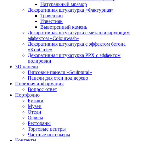
Натуральный мрамор
Декоративная штукатурка «Фактурная»
Травертин
Известняк
Выветренный камень
Декоративная штукатурка с металлизирующим
эффектом «Colourwash»
Декоративная штукатурка с эффектом бетона
«KonCrete»
Декоративная штукатурка PPX с эффектом
полировки
3D панели
Гипсовые панели «Sculptural»
Панели для стен под дерево
Полезная информация
Вопрос-ответ
Портфолио
Бутики
Музеи
Отели
Офисы
Рестораны
Торговые центры
Частные интерьеры
Контакты