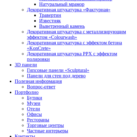
Натуральный мрамор
Декоративная штукатурка «Фактурная»
Травертин
Известняк
Выветренный камень
Декоративная штукатурка с металлизирующим
эффектом «Colourwash»
Декоративная штукатурка с эффектом бетона
«KonCrete»
Декоративная штукатурка PPX с эффектом
полировки
3D панели
Гипсовые панели «Sculptural»
Панели для стен под дерево
Полезная информация
Вопрос-ответ
Портфолио
Бутики
Музеи
Отели
Офисы
Рестораны
Торговые центры
Частные интерьеры
Контакты