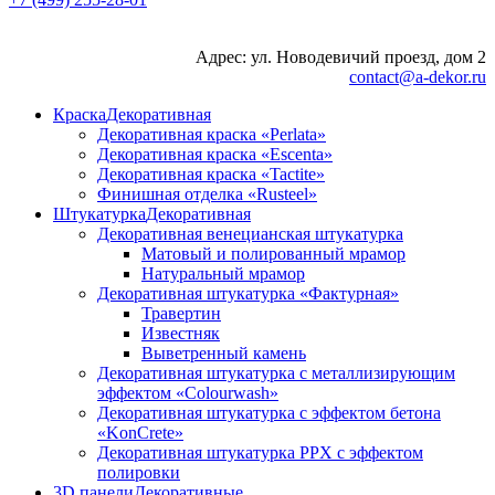
Адрес: ул. Новодевичий проезд, дом 2
contact@a-dekor.ru
Краска
Декоративная
Декоративная краска «Perlata»
Декоративная краска «Escenta»
Декоративная краска «Tactite»
Финишная отделка «Rusteel»
Штукатурка
Декоративная
Декоративная венецианская штукатурка
Матовый и полированный мрамор
Натуральный мрамор
Декоративная штукатурка «Фактурная»
Травертин
Известняк
Выветренный камень
Декоративная штукатурка с металлизирующим
эффектом «Colourwash»
Декоративная штукатурка с эффектом бетона
«KonCrete»
Декоративная штукатурка PPX с эффектом
полировки
3D панели
Декоративные