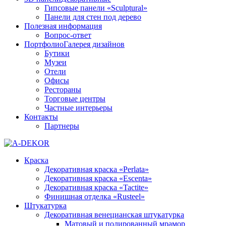
Гипсовые панели «Sculptural»
Панели для стен под дерево
Полезная информация
Вопрос-ответ
Портфолио
Галерея дизайнов
Бутики
Музеи
Отели
Офисы
Рестораны
Торговые центры
Частные интерьеры
Контакты
Партнеры
Краска
Декоративная краска «Perlata»
Декоративная краска «Escenta»
Декоративная краска «Tactite»
Финишная отделка «Rusteel»
Штукатурка
Декоративная венецианская штукатурка
Матовый и полированный мрамор