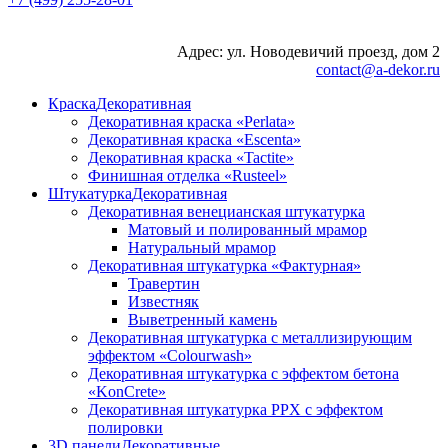
Адрес: ул. Новодевичий проезд, дом 2
contact@a-dekor.ru
Краска
Декоративная
Декоративная краска «Perlata»
Декоративная краска «Escenta»
Декоративная краска «Tactite»
Финишная отделка «Rusteel»
Штукатурка
Декоративная
Декоративная венецианская штукатурка
Матовый и полированный мрамор
Натуральный мрамор
Декоративная штукатурка «Фактурная»
Травертин
Известняк
Выветренный камень
Декоративная штукатурка с металлизирующим
эффектом «Colourwash»
Декоративная штукатурка с эффектом бетона
«KonCrete»
Декоративная штукатурка PPX с эффектом
полировки
3D панели
Декоративные