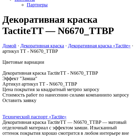
Партнеры
Декоративная краска
Tactite
TT — N6670_TTBP
Домой
·
Декоративная краска
·
Декоративная краска «Tactite»
·
артикул TT - N6670_TTBP
Цветовые вариации
Декоративная краска Tactite
TT - N6670_TTBP
Эффект "Замша"
Артикул артикул TT - N6670_TTBP
Цена покрытия за квадратный метр
по запросу
Стоимость работ по нанесению силами компании
по запросу
Оставить заявку
Технический паспорт «Tactite»
Декоративная краска Tactite
TT — N6670_TTBP
— матовый
отделочный материал с эффектом замши. Изысканный
оттенок покрытия хорошо смотрится в любом интерьере вне