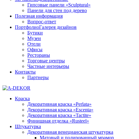
Гипсовые панели «Sculptural»
Панели для стен под дерево
Полезная информация
Вопрос-ответ
Портфолио
Галерея дизайнов
Бутики
Музеи
Отели
Офисы
Рестораны
Торговые центры
Частные интерьеры
Контакты
Партнеры
Краска
Декоративная краска «Perlata»
Декоративная краска «Escenta»
Декоративная краска «Tactite»
Финишная отделка «Rusteel»
Штукатурка
Декоративная венецианская штукатурка
Матовый и полированный мрамор