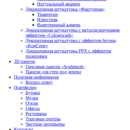
Натуральный мрамор
Декоративная штукатурка «Фактурная»
Травертин
Известняк
Выветренный камень
Декоративная штукатурка с металлизирующим
эффектом «Colourwash»
Декоративная штукатурка с эффектом бетона
«KonCrete»
Декоративная штукатурка PPX с эффектом
полировки
3D панели
Гипсовые панели «Sculptural»
Панели для стен под дерево
Полезная информация
Вопрос-ответ
Портфолио
Бутики
Музеи
Отели
Офисы
Рестораны
Торговые центры
Частные интерьеры
Контакты