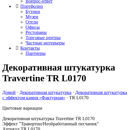
Вопрос-ответ
Портфолио
Бутики
Музеи
Отели
Офисы
Рестораны
Торговые центры
Частные интерьеры
Контакты
Партнеры
Декоративная штукатурка
Travertine
TR L0170
Домой
·
Декоративная штукатурка
·
Декоративная штукатурка
c эффектом камня «Фактурная»
·
TR L0170
Цветовые вариации
Декоративная штукатурка Travertine
TR L0170
Эффект "Травертин/Необработанный песчаник"
Артикул TR L0170