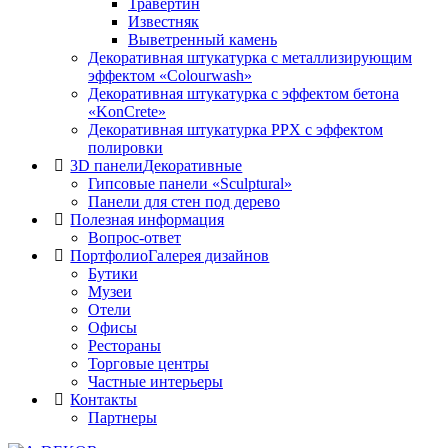
Травертин
Известняк
Выветренный камень
Декоративная штукатурка с металлизирующим
эффектом «Colourwash»
Декоративная штукатурка с эффектом бетона
«KonCrete»
Декоративная штукатурка PPX с эффектом
полировки
3D панели
Декоративные
Гипсовые панели «Sculptural»
Панели для стен под дерево
Полезная информация
Вопрос-ответ
Портфолио
Галерея дизайнов
Бутики
Музеи
Отели
Офисы
Рестораны
Торговые центры
Частные интерьеры
Контакты
Партнеры