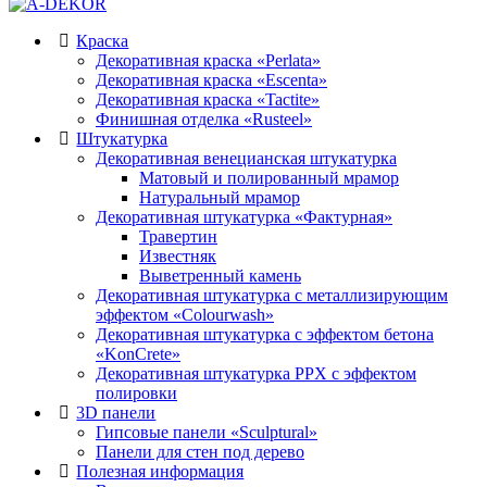
Краска
Декоративная краска «Perlata»
Декоративная краска «Escenta»
Декоративная краска «Tactite»
Финишная отделка «Rusteel»
Штукатурка
Декоративная венецианская штукатурка
Матовый и полированный мрамор
Натуральный мрамор
Декоративная штукатурка «Фактурная»
Травертин
Известняк
Выветренный камень
Декоративная штукатурка с металлизирующим
эффектом «Colourwash»
Декоративная штукатурка с эффектом бетона
«KonCrete»
Декоративная штукатурка PPX с эффектом
полировки
3D панели
Гипсовые панели «Sculptural»
Панели для стен под дерево
Полезная информация