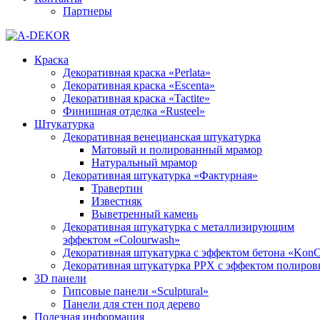
Партнеры
Краска
Декоративная краска «Perlata»
Декоративная краска «Escenta»
Декоративная краска «Tactite»
Финишная отделка «Rusteel»
Штукатурка
Декоративная венецианская штукатурка
Матовый и полированный мрамор
Натуральный мрамор
Декоративная штукатурка «Фактурная»
Травертин
Известняк
Выветренный камень
Декоративная штукатурка с металлизирующим
эффектом «Colourwash»
Декоративная штукатурка с эффектом бетона «KonC
Декоративная штукатурка PPX с эффектом полиров
3D панели
Гипсовые панели «Sculptural»
Панели для стен под дерево
Полезная информация