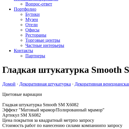
Вопрос-ответ
Портфолио
Бутики
Музеи
Отели
Офисы
Рестораны
Торговые центры
Частные интерьеры
Контакты
Партнеры
Гладкая штукатурка Smooth
Домой
·
Декоративная штукатурка
·
Декоративная венецианска
Цветовые вариации
Гладкая штукатурка Smooth
SM X6082
Эффект "Матовый мрамор/Полированный мрамор"
Артикул SM X6082
Цена покрытия за квадратный метр
по запросу
Стоимость работ по нанесению силами компании
по запросу