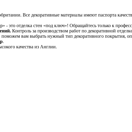
британии. Все декоративные материалы имеют паспорта качес
р» - это отделка стен «под ключ»! Обращайтесь только к профес
щений.
Контроль за производством работ по декоративной отделк
поможем вам выбрать нужный тип декоративного покрытия, опр
ор
.
сокого качества из Англии.