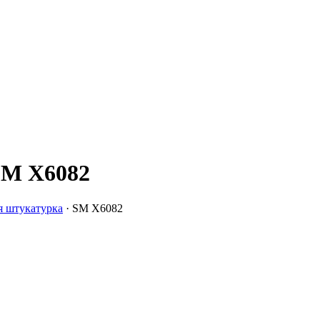
SM X6082
я штукатурка
·
SM X6082