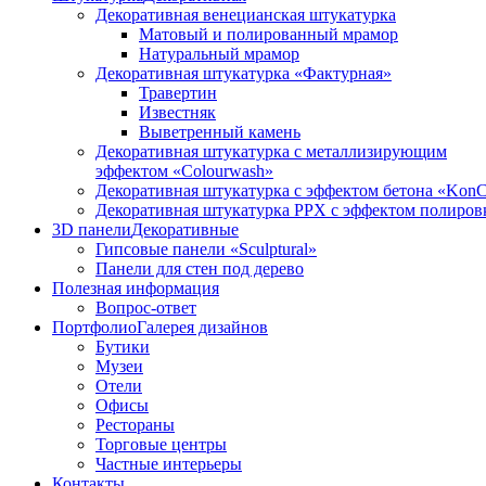
Декоративная венецианская штукатурка
Матовый и полированный мрамор
Натуральный мрамор
Декоративная штукатурка «Фактурная»
Травертин
Известняк
Выветренный камень
Декоративная штукатурка с металлизирующим
эффектом «Colourwash»
Декоративная штукатурка с эффектом бетона «KonC
Декоративная штукатурка PPX с эффектом полиров
3D панели
Декоративные
Гипсовые панели «Sculptural»
Панели для стен под дерево
Полезная информация
Вопрос-ответ
Портфолио
Галерея дизайнов
Бутики
Музеи
Отели
Офисы
Рестораны
Торговые центры
Частные интерьеры
Контакты