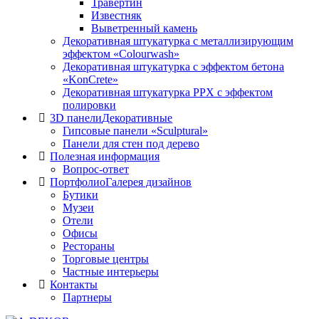
Травертин
Известняк
Выветренный камень
Декоративная штукатурка с металлизирующим
эффектом «Colourwash»
Декоративная штукатурка с эффектом бетона
«KonCrete»
Декоративная штукатурка PPX с эффектом
полировки
3D панели
Декоративные
Гипсовые панели «Sculptural»
Панели для стен под дерево
Полезная информация
Вопрос-ответ
Портфолио
Галерея дизайнов
Бутики
Музеи
Отели
Офисы
Рестораны
Торговые центры
Частные интерьеры
Контакты
Партнеры