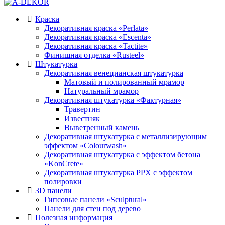
Краска
Декоративная краска «Perlata»
Декоративная краска «Escenta»
Декоративная краска «Tactite»
Финишная отделка «Rusteel»
Штукатурка
Декоративная венецианская штукатурка
Матовый и полированный мрамор
Натуральный мрамор
Декоративная штукатурка «Фактурная»
Травертин
Известняк
Выветренный камень
Декоративная штукатурка с металлизирующим
эффектом «Colourwash»
Декоративная штукатурка с эффектом бетона
«KonCrete»
Декоративная штукатурка PPX с эффектом
полировки
3D панели
Гипсовые панели «Sculptural»
Панели для стен под дерево
Полезная информация